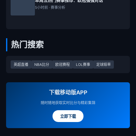
本周五热门赛事推荐：欧冠强强对话
5小时前 · 赛事分析
热门搜索
英超直播
NBA比分
欧冠赛程
LOL赛事
足球赔率
下载移动版APP
随时随地获取实时比分与精彩集锦
立即下载